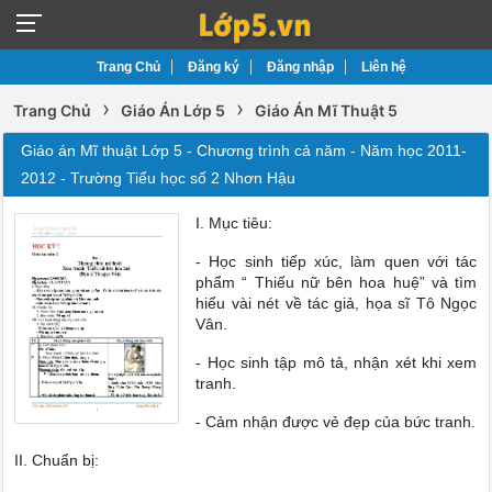
Trang Chủ
Đăng ký
Đăng nhập
Liên hệ
›
›
Trang Chủ
Giáo Án Lớp 5
Giáo Án Mĩ Thuật 5
Giáo án Mĩ thuật Lớp 5 - Chương trình cả năm - Năm học 2011-
2012 - Trường Tiểu học số 2 Nhơn Hậu
I. Mục tiêu:
- Học sinh tiếp xúc, làm quen với tác
phẩm “ Thiếu nữ bên hoa huệ” và tìm
hiểu vài nét về tác giả, họa sĩ Tô Ngọc
Vân.
- Học sinh tập mô tả, nhận xét khi xem
tranh.
- Cảm nhận được vẻ đẹp của bức tranh.
II. Chuẩn bị: