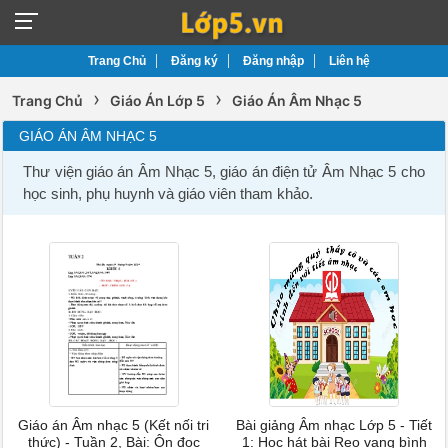
Trang Chủ
Đăng ký
Đăng nhập
Liên hệ
›
›
Trang Chủ
Giáo Án Lớp 5
Giáo Án Âm Nhạc 5
GIÁO ÁN ÂM NHẠC 5
Thư viện giáo án Âm Nhạc 5, giáo án điện tử Âm Nhạc 5 cho
học sinh, phụ huynh và giáo viên tham khảo.
Giáo án Âm nhạc 5 (Kết nối tri
Bài giảng Âm nhạc Lớp 5 - Tiết
thức) - Tuần 2, Bài: Ôn đọc
1: Học hát bài Reo vang bình