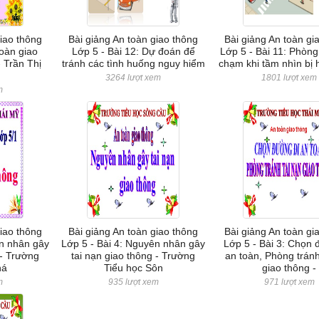
giao thông
Bài giảng An toàn giao thông
Bài giảng An toàn gi
toàn giao
Lớp 5 - Bài 12: Dự đoán để
Lớp 5 - Bài 11: Phòng
 Trần Thị
tránh các tình huống nguy hiểm
chạm khi tầm nhìn bị 
3264 lượt xem
1801 lượt xem
m
giao thông
Bài giảng An toàn giao thông
Bài giảng An toàn gi
ên nhân gây
Lớp 5 - Bài 4: Nguyên nhân gây
Lớp 5 - Bài 3: Chọn 
 - Trường
tai nạn giao thông - Trường
an toàn, Phòng tránh
há
Tiểu học Sôn
giao thông -
m
935 lượt xem
971 lượt xem