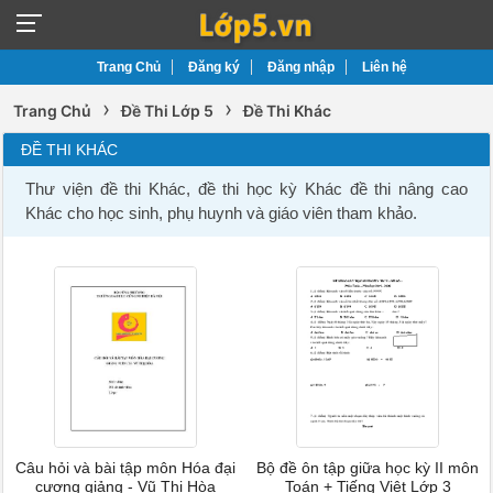
Trang Chủ
Đăng ký
Đăng nhập
Liên hệ
›
›
Trang Chủ
Đề Thi Lớp 5
Đề Thi Khác
ĐỀ THI KHÁC
Thư viện đề thi Khác, đề thi học kỳ Khác đề thi nâng cao
Khác cho học sinh, phụ huynh và giáo viên tham khảo.
Câu hỏi và bài tập môn Hóa đại
Bộ đề ôn tập giữa học kỳ II môn
cương giảng - Vũ Thị Hòa
Toán + Tiếng Việt Lớp 3