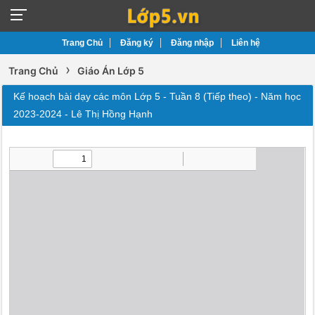
Trang Chủ
Đăng ký
Đăng nhập
Liên hệ
›
Trang Chủ
Giáo Án Lớp 5
Kế hoạch bài dạy các môn Lớp 5 - Tuần 8 (Tiếp theo) - Năm học
2023-2024 - Lê Thị Hồng Hạnh