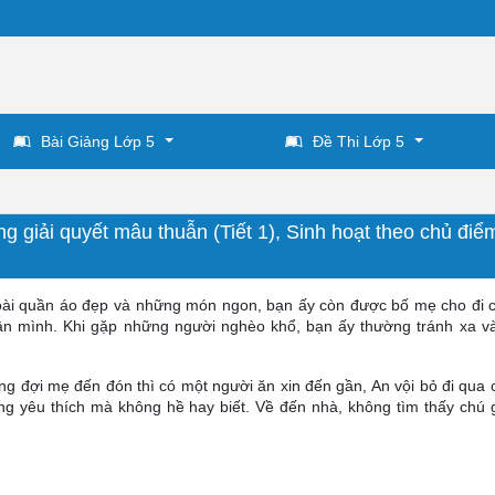
Bài Giảng Lớp 5
Đề Thi Lớp 5
ng giải quyết mâu thuẫn (Tiết 1), Sinh hoạt theo chủ điể
goài quần áo đẹp và những món ngon, bạn ấy còn được bố mẹ cho đi 
hân mình. Khi gặp những người nghèo khổ, bạn ấy thường tránh xa v
ng đợi mẹ đến đón thì có một người ăn xin đến gần, An vội bỏ đi qua 
ng yêu thích mà không hề hay biết. Về đến nhà, không tìm thấy chú