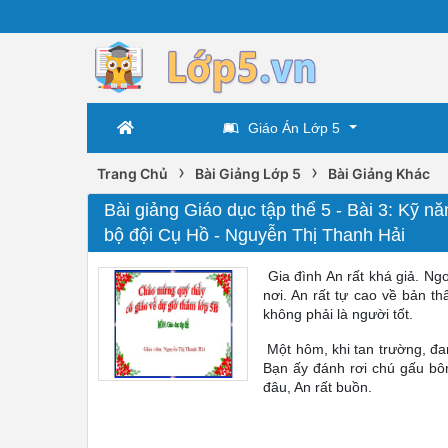
Giáo Án Lớp 5
›
›
Trang Chủ
Bài Giảng Lớp 5
Bài Giảng Khác
Bài giảng Giáo dục tập thể 5 - Bài 3: Kỹ nă
bộ đội Cụ Hồ - Nguyễn Thị Thanh Hải
Gia đình An rất khá giả. N
nơi. An rất tự cao về bản t
không phải là người tốt.
Một hôm, khi tan trường, đa
Bạn ấy đánh rơi chú gấu bô
đâu, An rất buồn.