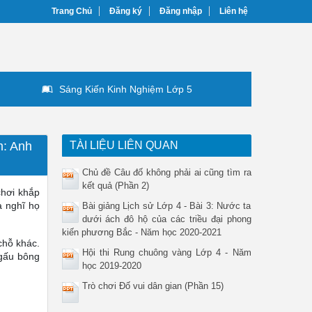
Trang Chủ
Đăng ký
Đăng nhập
Liên hệ
Sáng Kiến Kinh Nghiệm Lớp 5
m: Anh
TÀI LIỆU LIÊN QUAN
Chủ đề Câu đố không phải ai cũng tìm ra
kết quả (Phần 2)
chơi khắp
à nghĩ họ
Bài giảng Lịch sử Lớp 4 - Bài 3: Nước ta
dưới ách đô hộ của các triều đại phong
kiến phương Bắc - Năm học 2020-2021
chỗ khác.
Hội thi Rung chuông vàng Lớp 4 - Năm
 gấu bông
học 2019-2020
Trò chơi Đố vui dân gian (Phần 15)