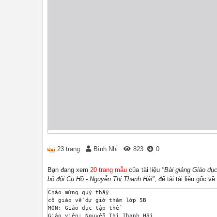
23 trang
Bình Nhi
823
0
Bạn đang xem
20 trang mẫu
của tài liệu
"Bài giảng Giáo dục
bộ đội Cụ Hồ - Nguyễn Thị Thanh Hải"
, để tải tài liệu gốc 
Chào mừng quý thầy 

cô giáo về dự giờ thăm lớp 5B 

MÔN: Giáo dục tập thể 

Giáo viên: Nguyễn Thị Thanh Hải 
