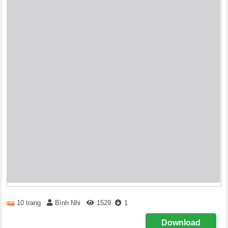
10 trang
Bình Nhi
1529
1
Download