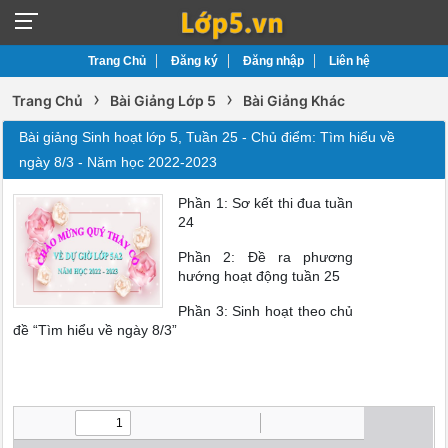
Trang Chủ
Đăng ký
Đăng nhập
Liên hệ
›
›
Trang Chủ
Bài Giảng Lớp 5
Bài Giảng Khác
Bài giảng Sinh hoạt lớp 5, Tuần 25 - Chủ điểm: Tìm hiểu về
ngày 8/3 - Năm học 2022-2023
Phần 1: Sơ kết thi đua tuần
24
Phần 2: Đề ra phương
hướng hoạt động tuần 25
Phần 3: Sinh hoạt theo chủ
đề “Tìm hiểu về ngày 8/3”