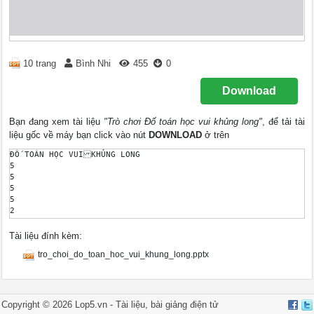
10 trang
Bình Nhi
455
0
Download
Bạn đang xem tài liệu
"Trò chơi Đố toán học vui khủng long"
, để tải tài
liệu gốc về máy bạn click vào nút
DOWNLOAD
ở trên
ĐỐ TOÁN HỌC VUIKHỦNG LONG 

5 

5 

5 

5 

2 

2 

2 

Tài liệu đính kèm:
2 

tro_choi_do_toan_hoc_vui_khung_long.pptx
5 

5 

10 

10 

10 

Copyright © 2026 Lop5.vn -
Tài liệu
,
bài giảng điện tử
102 
