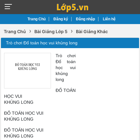
Trang Chủ
Đăng ký
Đăng nhập
Liên hệ
›
›
Trang Chủ
Bài Giảng Lớp 5
Bài Giảng Khác
Trò chơi Đố toán học vui khủng long
Trò chơi
Đố toán
học vui
khủng
long
ĐỐ TOÁN
HỌC VUI
KHỦNG LONG
ĐỐ TOÁN HỌC VUI
KHỦNG LONG
ĐỐ TOÁN HỌC VUI
KHỦNG LONG