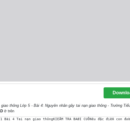
Downlo
 giao thông Lớp 5 - Bài 4: Nguyên nhân gây tai nạn giao thông - Trường Tiể
AD
ở trên
1 Bài 4 Tai nạn giao thôngKIEÅM TRA BAØI CUÕNêu đặc điểm con đườn