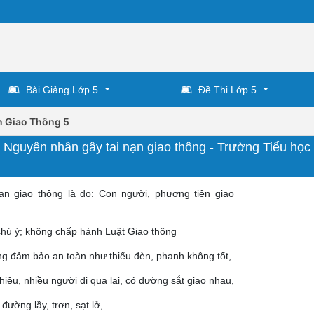
Bài Giảng Lớp 5
Đề Thi Lớp 5
n Giao Thông 5
: Nguyên nhân gây tai nạn giao thông - Trường Tiểu học
n giao thông là do: Con người, phương tiện giao
chú ý; không chấp hành Luật Giao thông
ng đảm bảo an toàn như thiếu đèn, phanh không tốt,
ệu, nhiều người đi qua lại, có đường sắt giao nhau,
ường lầy, trơn, sạt lở,