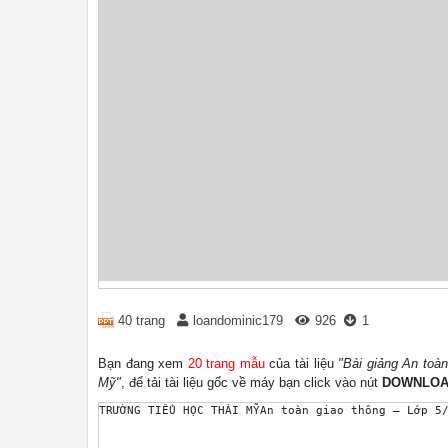
40 trang
loandominic179
926
1
Bạn đang xem
20 trang mẫu
của tài liệu
"Bài giảng An toàn
Mỹ"
, để tải tài liệu gốc về máy bạn click vào nút
DOWNLO
TRƯỜNG TIỂU HỌC THÁI MỸAn toàn giao thông – Lớp 5/