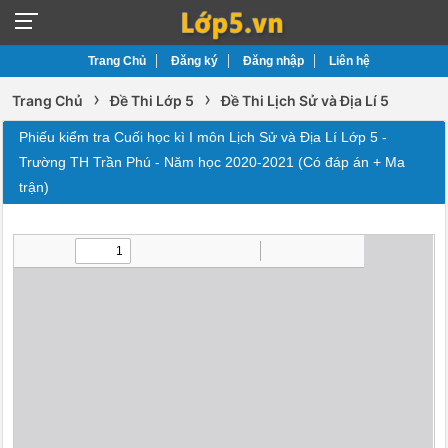
Trang Chủ
Đăng ký
Đăng nhập
Liên hệ
›
›
Trang Chủ
Đề Thi Lớp 5
Đề Thi Lịch Sử và Địa Lí 5
Phiếu kiểm tra Cuối học kì I môn Lịch Sử và Địa Lí Lớp 5 -
Trường TH Trần Phú - Năm học 2020-2021 (Có đáp án + Ma
trận)