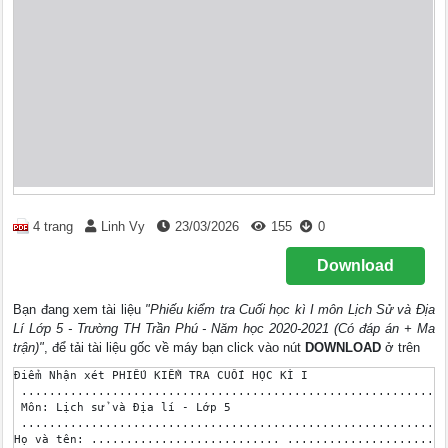
4 trang
Linh Vy
23/03/2026
155
0
Download
Bạn đang xem tài liệu
"Phiếu kiểm tra Cuối học kì I môn Lịch Sử và Địa
Lí Lớp 5 - Trường TH Trần Phú - Năm học 2020-2021 (Có đáp án + Ma
trận)"
, để tải tài liệu gốc về máy bạn click vào nút
DOWNLOAD
ở trên
Điểm Nhận xét PHIẾU KIỂM TRA CUỐI HỌC KÌ I 

 .............................................................
 Môn: Lịch sử và Địa lí - Lớp 5 

 .............................................................
Họ và tên: ........................... .......................