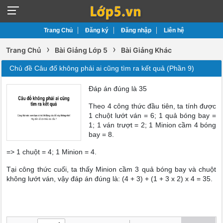
Trang Chủ
Đăng ký
Đăng nhập
Liên hệ
›
›
Trang Chủ
Bài Giảng Lớp 5
Bài Giảng Khác
Chủ đề Câu đố không phải ai cũng tìm ra kết quả (Phần 9)
Đáp án đúng là 35
Theo 4 công thức đầu tiên, ta tính được
1 chuột lướt ván = 6; 1 quả bóng bay =
1; 1 ván trượt = 2; 1 Minion cầm 4 bóng
bay = 8.
=> 1 chuột = 4; 1 Minion = 4.
Tại công thức cuối, ta thấy Minion cầm 3 quả bóng bay và chuột
không lướt ván, vậy đáp án đúng là: (4 + 3) + (1 + 3 x 2) x 4 = 35.