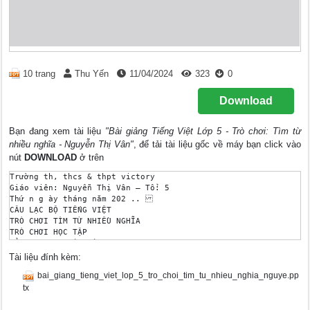
10 trang
Thu Yến
11/04/2024
323
0
Download
Bạn đang xem tài liệu
"Bài giảng Tiếng Việt Lớp 5 - Trò chơi: Tìm từ
nhiều nghĩa - Nguyễn Thị Vân"
, để tải tài liệu gốc về máy bạn click vào
nút
DOWNLOAD
ở trên
Trường th, thcs & thpt victory 

Giáo viên: Nguyễn Thị Vân – Tổ: 5 

Thứ n g ày tháng năm 202 ..  

CÂU LẠC BỘ TIẾNG VIỆT 

TRÒ CHƠI TÌM TỪ NHIỀU NGHĨA 

TRÒ CHƠI HỌC TẬP 

HỎI NHANH – ĐÁP ĐÚNG 

Cho HS tổ chức chơi trò chơi "Hỏi nhanh, đáp đúng": Từ đi tron
Tài liệu đính kèm:
a) Ca nô đi nhanh hơn thuyền.  b) Anh đi ô tô, còn tôi đi xe
bai_giang_tieng_viet_lop_5_tro_choi_tim_tu_nhieu_nghia_nguye.pp
HĐ : CỦNG CỐ 

 Bài tập 1: Mỗi câu dưới đây có mấy cách hiểu ? Hãy diễn đạt c
tx
Mời các anh ngồi vào bàn. 

 Đem cá về kho. 
