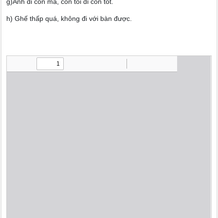
g)Anh đi con mã, còn tôi đi con tốt.
h) Ghế thấp quá, không đi với bàn được.