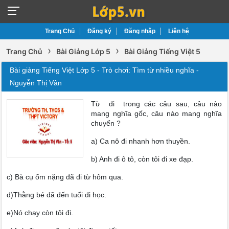
Trang Chủ
Đăng ký
Đăng nhập
Liên hệ
›
›
Trang Chủ
Bài Giảng Lớp 5
Bài Giảng Tiếng Việt 5
Bài giảng Tiếng Việt Lớp 5 - Trò chơi: Tìm từ nhiều nghĩa -
Nguyễn Thị Vân
Từ đi trong các câu sau, câu nào
mang nghĩa gốc, câu nào mang nghĩa
chuyển ?
a) Ca nô đi nhanh hơn thuyền.
b) Anh đi ô tô, còn tôi đi xe đạp.
c) Bà cụ ốm nặng đã đi từ hôm qua.
d)Thằng bé đã đến tuổi đi học.
e)Nó chạy còn tôi đi.