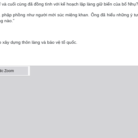
ĩ và cuối cùng đã đồng tình với kế hoạch lập làng giữ biển của bố Nhụ
á phập phồng như người mới súc miệng khan. Ông đã hiểu những ý t
ng nào.”
o xây dựng thôn làng và bảo vệ tổ quốc.