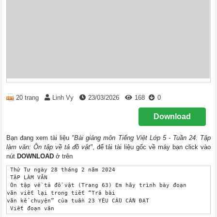
20 trang
Linh Vy
23/03/2026
168
0
Download
Bạn đang xem tài liệu
"Bài giảng môn Tiếng Việt Lớp 5 - Tuần 24. Tập
làm văn: Ôn tập về tả đồ vật"
, để tải tài liệu gốc về máy bạn click vào
nút
DOWNLOAD
ở trên
 Thứ Tư ngày 28 tháng 2 năm 2024

 TẬP LÀM VĂN

 Ôn tập về tả đồ vật (Trang 63) Em hãy trình bày đoạn 

văn viết lại trong tiết “Trả bài 

văn kể chuyện” của tuần 23 YÊU CẦU CẦN ĐẠT

 Viết đoạn văn

Nắm chắc cấu 
