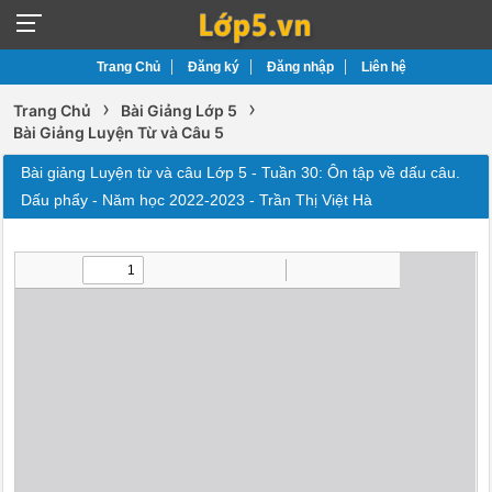
Trang Chủ
Đăng ký
Đăng nhập
Liên hệ
›
›
Trang Chủ
Bài Giảng Lớp 5
Bài Giảng Luyện Từ và Câu 5
Bài giảng Luyện từ và câu Lớp 5 - Tuần 30: Ôn tập về dấu câu.
Dấu phẩy - Năm học 2022-2023 - Trần Thị Việt Hà