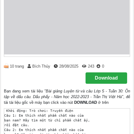
10 trang
Bích Thủy
28/08/2025
243
0
Download
Bạn đang xem tài liệu
"Bài giảng Luyện từ và câu Lớp 5 - Tuần 30: Ôn
tập về dấu câu. Dấu phẩy - Năm học 2022-2023 - Trần Thị Việt Hà"
, để
tải tài liệu gốc về máy bạn click vào nút
DOWNLOAD
ở trên
 Khởi động: Trò chơi: Truyền điện

Câu 1: Em thích nhất phẩm chất nào của 

bạn nam? Hãy tìm một từ chỉ phẩm chất ấy, 

rồi đặt câu.

Câu 2: Em thích nhất phẩm chất nào của 
