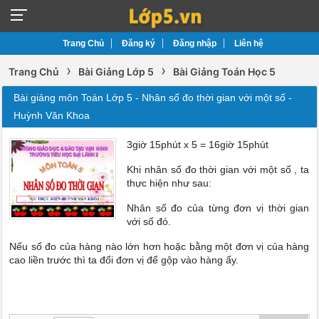
Trang Chủ
Đăng ký
Đăng nhập
Liên hệ
›
›
Trang Chủ
Bài Giảng Lớp 5
Bài Giảng Toán Học 5
Bài giảng môn Toán Lớp 5 - Nhân số đo thời gian với một số -
Huỳnh Văn Khoa
3giờ 15phút x 5 = 16giờ 15phút
Khi nhân số đo thời gian với một số , ta
thực hiện như sau:
Nhân số đo của từng đơn vị thời gian
với số đó.
Nếu số đo của hàng nào lớn hơn hoặc bằng một đơn vị của hàng
cao liền trước thì ta đổi đơn vị để gộp vào hàng ấy.