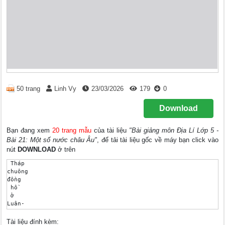
50 trang
Linh Vy
23/03/2026
179
0
Download
Bạn đang xem
20 trang mẫu
của tài liệu
"Bài giảng môn Địa Lí Lớp 5 -
Bài 21: Một số nước châu Âu"
, để tải tài liệu gốc về máy bạn click vào
nút
DOWNLOAD
ở trên
 Tháp 

chuông 

đồng 

 hồ 

 ở 

Luân- 

 đôn

Thủ đô 

Tài liệu đính kèm: