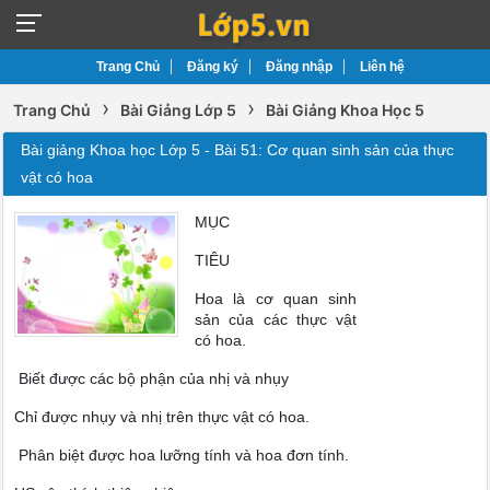
Trang Chủ
Đăng ký
Đăng nhập
Liên hệ
›
›
Trang Chủ
Bài Giảng Lớp 5
Bài Giảng Khoa Học 5
Bài giảng Khoa học Lớp 5 - Bài 51: Cơ quan sinh sản của thực
vật có hoa
MỤC
TIÊU
Hoa là cơ quan sinh
sản của các thực vật
có hoa.
Biết được các bộ phận của nhị và nhụy
Chỉ được nhụy và nhị trên thực vật có hoa.
Phân biệt được hoa lưỡng tính và hoa đơn tính.