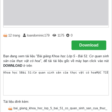
12 trang
loandominic179
1175
0
Download
Bạn đang xem tài liệu
"Bài giảng Khoa học Lớp 5 - Bài 51: Cơ quan sinh
sản của thực vật có hoa"
, để tải tài liệu gốc về máy bạn click vào nút
DOWNLOAD
ở trên
Tài liệu đính kèm:
bai_giang_khoa_hoc_lop_5_bai_51_co_quan_sinh_san_cua_thuc_