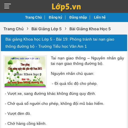
Trang Chủ
Đăng ký
Đăng nhập
Liên hệ
›
›
Trang Chủ
Bài Giảng Lớp 5
Bài Giảng Khoa Học 5
Bài giảng Khoa học Lớp 5 - Bài 19: Phòng tránh tai nạn giao
thông đường bộ - Trường Tiểu học Vân Am 1
Tai nạn giao thông – Nguyên nhân gây
tai nạn giao thông đường bộ.
Nguyên nhân chủ quan:
- Đi quá tốc độ cho phép.
- Vượt xe, sang đường khác không đúng quy định.
- Chở quá số người cho phép, không đội mũ bảo hiểm.
- Vượt đèn đỏ.
- Chở hàng cồng kềnh.