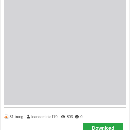
31 trang
loandominic179
893
0
Download